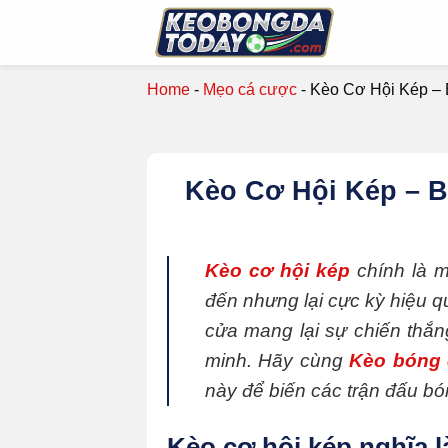
Bỏ
qua
nội
dung
Home
-
Mẹo cá cược
-
Kèo Cơ Hội Kép – 
Kèo Cơ Hội Kép – B
Kèo cơ hội kép
chính là m
đến nhưng lại cực kỳ hiệu q
cửa mang lại sự chiến thắn
minh. Hãy cùng
Kèo bóng 
này để biến các trận đấu bó
Kèo cơ hội kép nghĩa l