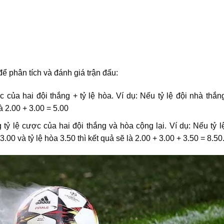
ể phân tích và đánh giá trận đấu:
 của hai đội thắng + tỷ lệ hòa. Ví dụ: Nếu tỷ lệ đội nhà thắn
là 2.00 + 3.00 = 5.00
tỷ lệ cược của hai đội thắng và hòa cộng lại. Ví dụ: Nếu tỷ l
.00 và tỷ lệ hòa 3.50 thì kết quả sẽ là 2.00 + 3.00 + 3.50 = 8.50