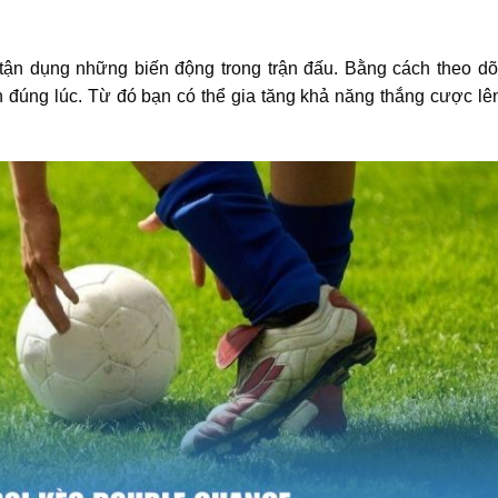
ể tận dụng những biến động trong trận đấu. Bằng cách theo dõ
nh đúng lúc. Từ đó bạn có thể gia tăng khả năng thắng cược lê