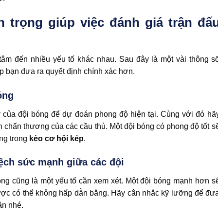
 trọng giúp việc đánh giá trận đấ
tâm đến nhiều yếu tố khác nhau. Sau đây là một vài thông s
 bạn đưa ra quyết định chính xác hơn.
óng
y của đội bóng để dự đoán phong độ hiện tại. Cùng với đó hã
nh chấn thương của các cầu thủ. Một đội bóng có phong độ tốt s
ởng trong
kèo cơ hội kép
.
lệch sức mạnh giữa các đội
óng cũng là một yếu tố cần xem xét. Một đội bóng mạnh hơn s
cược có thể không hấp dẫn bằng. Hãy cân nhắc kỹ lưỡng để đư
ân nhé.