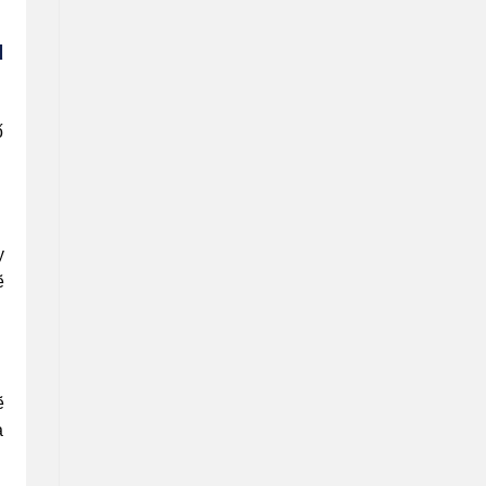
u
ố
y
ẽ
ẽ
a