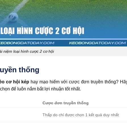
i niệm loại hình cược 2 cơ hội
ruyền thống
èo cơ hội kép
hay mạo hiểm với cược đơn truyền thống? Hã
 chọn để luôn nắm bắt lợi nhuận tốt nhất.
Cược đơn truyền thống
Thấp do chỉ được chọn 1 kết quả duy nhất