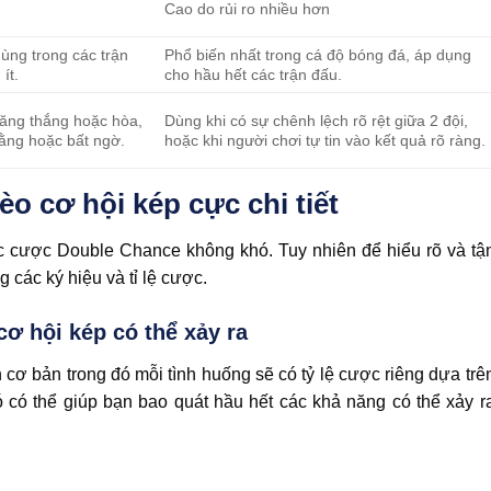
Cao do rủi ro nhiều hơn
ng trong các trận
Phổ biến nhất trong cá độ bóng đá, áp dụng
ít.
cho hầu hết các trận đấu.
năng thắng hoặc hòa,
Dùng khi có sự chênh lệch rõ rệt giữa 2 đội,
bằng hoặc bất ngờ.
hoặc khi người chơi tự tin vào kết quả rõ ràng.
o cơ hội kép cực chi tiết
c cược Double Chance không khó. Tuy nhiên để hiểu rõ và tậ
 các ký hiệu và tỉ lệ cược.
cơ hội kép có thể xảy ra
 cơ bản trong đó mỗi tình huống sẽ có tỷ lệ cược riêng dựa trê
ó có thể giúp bạn bao quát hầu hết các khả năng có thể xảy r