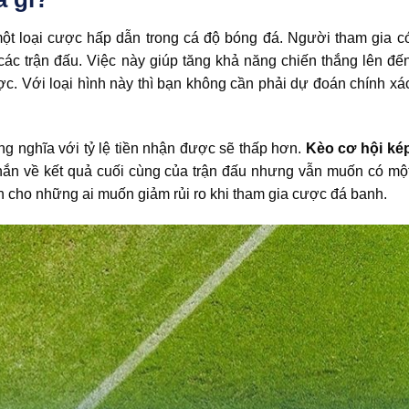
ột loại cược hấp dẫn trong cá độ bóng đá. Người tham gia c
 các trận đấu. Việc này giúp tăng khả năng chiến thắng lên đế
ợc. Với loại hình này thì bạn không cần phải dự đoán chính xá
g nghĩa với tỷ lệ tiền nhận được sẽ thấp hơn.
Kèo cơ hội ké
chắn về kết quả cuối cùng của trận đấu nhưng vẫn muốn có mộ
ến cho những ai muốn giảm rủi ro khi tham gia cược đá banh.