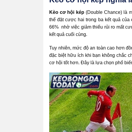
Kèo cơ hội kép
(Double Chance) là m
thể đặt cược hai trong ba kết quả của
66% nhờ việc giảm thiểu rủi ro mất cư
kết quả cuối cùng.
Tuy nhiên, mức độ an toàn cao hơn đồn
đặc biệt hữu ích khi bạn không chắc 
cơ hội tốt hơn. Đây là lựa chọn phổ bi