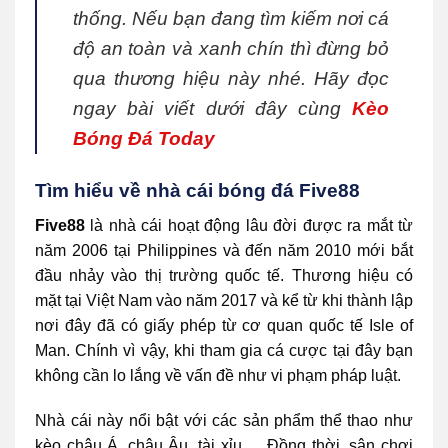
thống. Nếu bạn đang tìm kiếm nơi cá
độ an toàn và xanh chín thì đừng bỏ
qua thương hiệu này nhé. Hãy đọc
ngay bài viết dưới đây cùng
Kèo
Bóng Đá Today
Tìm hiểu về nhà cái bóng đá Five88
Five88
là nhà cái hoạt động lâu đời được ra mắt từ
năm 2006 tại Philippines và đến năm 2010 mới bắt
đầu nhảy vào thị trường quốc tế. Thương hiệu có
mặt tại Việt Nam vào năm 2017 và kể từ khi thành lập
nơi đây đã có giấy phép từ cơ quan quốc tế Isle of
Man. Chính vì vậy, khi tham gia cá cược tại đây bạn
không cần lo lắng về vấn đề như vi phạm pháp luật.
Nhà cái này nổi bật với các sản phẩm thể thao như
kèo châu Á, châu Âu, tài xỉu,… Đồng thời, sân chơi