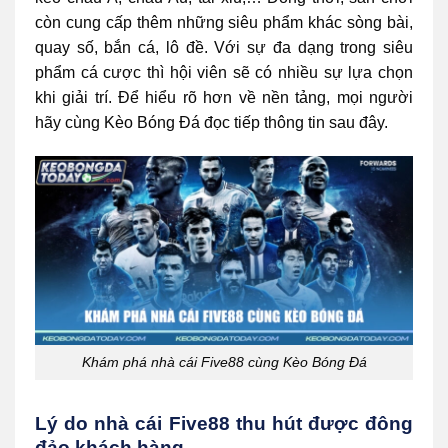
còn cung cấp thêm những siêu phẩm khác sòng bài,
quay số, bắn cá, lô đề. Với sự đa dạng trong siêu
phẩm cá cược thì hội viên sẽ có nhiều sự lựa chọn
khi giải trí. Để hiểu rõ hơn về nền tảng, mọi người
hãy cùng Kèo Bóng Đá đọc tiếp thông tin sau đây.
Khám phá nhà cái Five88 cùng Kèo Bóng Đá
Lý do nhà cái Five88 thu hút được đông
đảo khách hàng