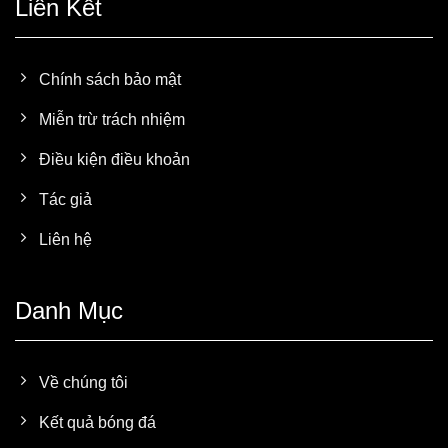
Liên Kết
Chính sách bảo mật
Miễn trừ trách nhiệm
Điều kiện điều khoản
Tác giả
Liên hệ
Danh Mục
Về chúng tôi
Kết quả bóng đá