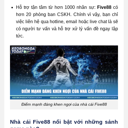
Hỗ trợ tận tâm từ hơn 1000 nhân sự:
Five88
có
hơn 20 phòng ban CSKH. Chính vì vậy, bạn chỉ
việc liên hệ qua hotline, email hoặc live chat là sẽ
có người tư vấn và hỗ trợ xử lý vấn đề ngay lập
tức.
Điểm mạnh đáng khen ngợi của nhà cái Five88
Nhà cái Five88 nổi bật với những sảnh