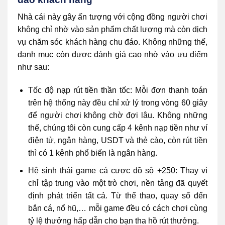
Nhà cái này gây ấn tượng với cộng đồng người chơi
không chỉ nhờ vào sản phẩm chất lượng mà còn dịch
vụ chăm sóc khách hàng chu đáo. Không những thế,
danh mục còn được đánh giá cao nhờ vào ưu điểm
như sau:
Tốc độ nạp rút tiền thần tốc: Mỗi đơn thanh toán
trên hệ thống này đều chỉ xử lý trong vòng 60 giây
để người chơi không chờ đợi lâu. Không những
thế, chúng tôi còn cung cấp 4 kênh nạp tiền như ví
điện tử, ngân hàng, USDT và thẻ cào, còn rút tiền
thì có 1 kênh phổ biến là ngân hàng.
Hệ sinh thái game cá cược đồ sộ +250: Thay vì
chỉ tập trung vào một trò chơi, nền tảng đã quyết
định phát triển tất cả. Từ thể thao, quay số đến
bắn cá, nổ hũ,… mỗi game đều có cách chơi cùng
tỷ lệ thưởng hấp dẫn cho bạn tha hồ rút thưởng.