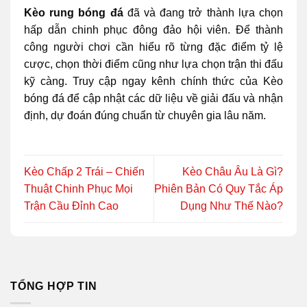
Kèo rung bóng đá
đã và đang trở thành lựa chọn
hấp dẫn chinh phục đông đảo hội viên. Để thành
công người chơi cần hiểu rõ từng đặc điểm tỷ lệ
cược, chọn thời điểm cũng như lựa chọn trận thi đấu
kỹ càng. Truy cập ngay kênh chính thức của Kèo
bóng đá để cập nhật các dữ liệu về giải đấu và nhận
định, dự đoán đúng chuẩn từ chuyên gia lâu năm.
Kèo Chấp 2 Trái – Chiến
Kèo Châu Âu Là Gì?
Thuật Chinh Phục Mọi
Phiên Bản Có Quy Tắc Áp
Trận Cầu Đỉnh Cao
Dụng Như Thế Nào?
TỔNG HỢP TIN