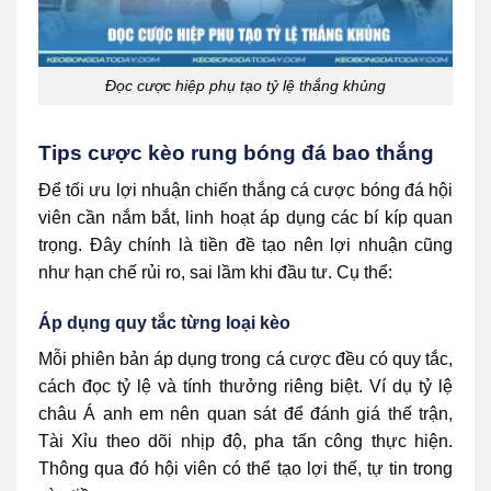
Đọc cược hiệp phụ tạo tỷ lệ thắng khủng
Tips cược kèo rung bóng đá bao thắng
Để tối ưu lợi nhuận chiến thắng cá cược bóng đá hội
viên cần nắm bắt, linh hoạt áp dụng các bí kíp quan
trọng. Đây chính là tiền đề tạo nên lợi nhuận cũng
như hạn chế rủi ro, sai lầm khi đầu tư. Cụ thể:
Áp dụng quy tắc từng loại kèo
Mỗi phiên bản áp dụng trong cá cược đều có quy tắc,
cách đọc tỷ lệ và tính thưởng riêng biệt. Ví dụ tỷ lệ
châu Á anh em nên quan sát để đánh giá thế trận,
Tài Xỉu theo dõi nhịp độ, pha tấn công thực hiện.
Thông qua đó hội viên có thể tạo lợi thế, tự tin trong