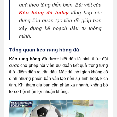
quả theo từng diễn biến. Bài viết của
Kèo bóng đá today
tổng hợp nội
dung liên quan tạo tiền đề giúp bạn
xây dựng kế hoạch đầu tư thông
minh.
Tổng quan kèo rung bóng đá
Kèo rung bóng đá
được biết đến là hình thức đặt
cược cho phép hội viên dự đoán kết quả trong từng
thời điểm diễn ra trận đấu. Mặc dù thời gian không cố
định nhưng phiên bản vẫn tạo nên sự linh hoạt, kịch
tính. Khi tham gia bạn cần phản xạ nhanh, không bỏ
lỡ cơ hội nhận lợi nhuận khủng.